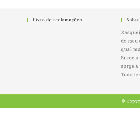
Livro de reclamações
Sobre
Xasquei
do meu 
qual mu
Surge a
surge a
Tudo fei
© Copyr