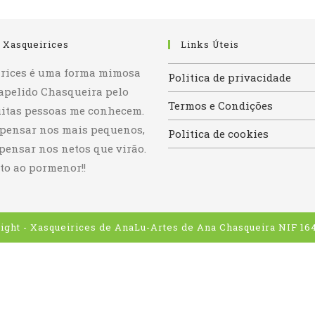
 Xasqueirices
Links Úteis
rices é uma forma mimosa
Politica de privacidade
apelido Chasqueira pelo
Termos e Condições
itas pessoas me conhecem.
 pensar nos mais pequenos,
Politica de cookies
 pensar nos netos que virão.
to ao pormenor!!
ight - Xasqueirices de AnaLu-Artes de Ana Chasqueira NIF 164