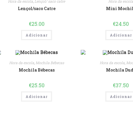
Hora da escola
,
Lençol/ saco catre
Hora da escol
Lençol/saco Catre
Mini Mochi
€
25.00
€
24.50
Adicionar
Adicionar
Hora da escola
,
Mochila Bébecas
Hora da escola
,
Moc
Mochila Bébecas
Mochila Du
€
25.50
€
37.50
Adicionar
Adicionar