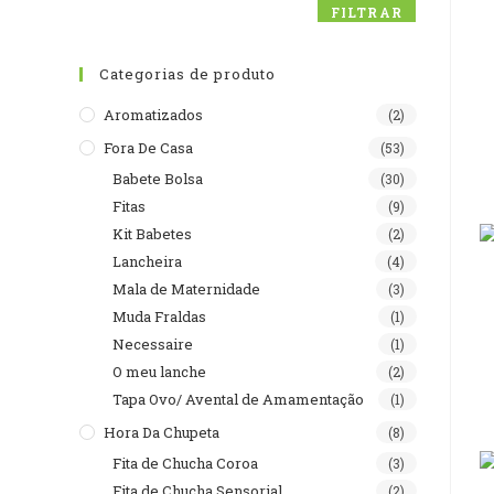
FILTRAR
Categorias de produto
Aromatizados
(2)
Fora De Casa
(53)
Babete Bolsa
(30)
Fitas
(9)
Kit Babetes
(2)
Lancheira
(4)
Mala de Maternidade
(3)
Muda Fraldas
(1)
Necessaire
(1)
O meu lanche
(2)
Tapa Ovo/ Avental de Amamentação
(1)
Hora Da Chupeta
(8)
Fita de Chucha Coroa
(3)
Fita de Chucha Sensorial
(2)