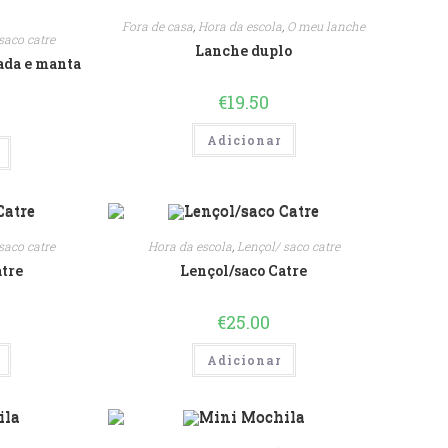
Fora de casa
,
Hora da escola
,
O meu lanche
saco catre
Lanche duplo
ada e manta
€
19.50
Adicionar
saco catre
Hora da escola
,
Lençol/ saco catre
atre
Lençol/saco Catre
€
25.00
Adicionar