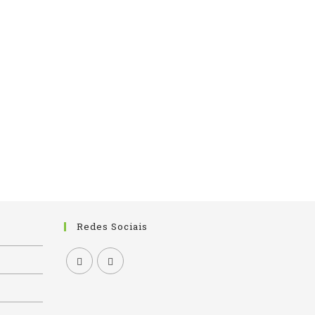
Redes Sociais
Opens
Opens
in
in