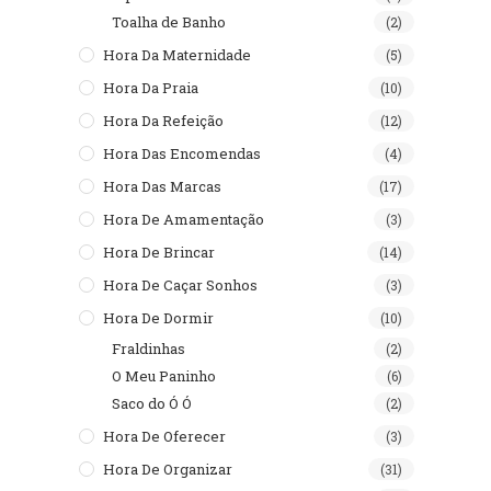
Toalha de Banho
(2)
Hora Da Maternidade
(5)
Hora Da Praia
(10)
Hora Da Refeição
(12)
Hora Das Encomendas
(4)
Hora Das Marcas
(17)
Hora De Amamentação
(3)
Hora De Brincar
(14)
Hora De Caçar Sonhos
(3)
Hora De Dormir
(10)
Fraldinhas
(2)
O Meu Paninho
(6)
Saco do Ó Ó
(2)
Hora De Oferecer
(3)
Hora De Organizar
(31)