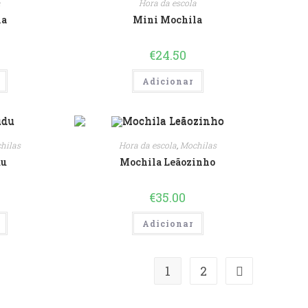
a
Hora da escola
la
Mini Mochila
€
24.50
Adicionar
hilas
Hora da escola
,
Mochilas
du
Mochila Leãozinho
€
35.00
Adicionar
1
2