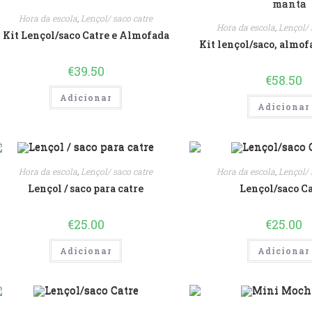
Hora da escola
,
Lençol/ saco catre
Hora da escola
,
Lençol/ 
Kit Lençol/saco Catre e Almofada
Kit lençol/saco, almof
€
39.50
€
58.50
Adicionar
Adicionar
Hora da escola
,
Lençol/ saco catre
Hora da escola
,
Lençol/ 
Lençol / saco para catre
Lençol/saco C
€
25.00
€
25.00
Adicionar
Adicionar