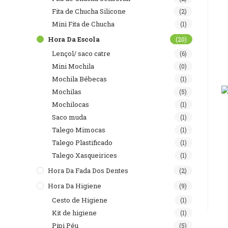
Fita de Chucha Silicone
(2)
Mini Fita de Chucha
(1)
Hora Da Escola
(20)
Lençol/ saco catre
(6)
Mini Mochila
(0)
Mochila Bébecas
(1)
Mochilas
(5)
Mochilocas
(1)
Saco muda
(1)
Talego Mimocas
(1)
Talego Plastificado
(1)
Talego Xasqueirices
(1)
Hora Da Fada Dos Dentes
(2)
Hora Da Higiene
(9)
Cesto de Higiene
(1)
Kit de higiene
(1)
Pipi Péu
(5)