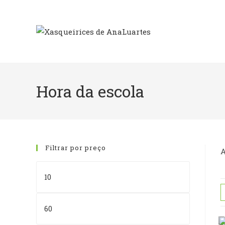
Skip
to
content
Hora da escola
Filtrar por preço
A
Preço
mínimo
Preço
máximo