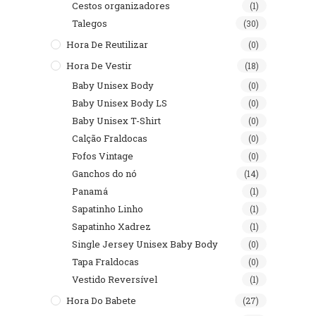
Cestos organizadores
(1)
Talegos
(30)
Hora De Reutilizar
(0)
Hora De Vestir
(18)
Baby Unisex Body
(0)
Baby Unisex Body LS
(0)
Baby Unisex T-Shirt
(0)
Calção Fraldocas
(0)
Fofos Vintage
(0)
Ganchos do nó
(14)
Panamá
(1)
Sapatinho Linho
(1)
Sapatinho Xadrez
(1)
Single Jersey Unisex Baby Body
(0)
Tapa Fraldocas
(0)
Vestido Reversível
(1)
Hora Do Babete
(27)