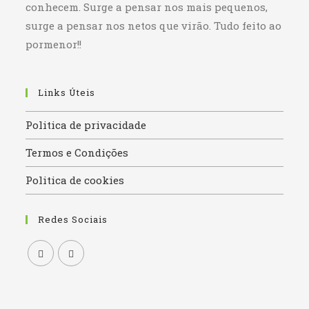
conhecem. Surge a pensar nos mais pequenos,
surge a pensar nos netos que virão. Tudo feito ao
pormenor!!
Links Úteis
Politica de privacidade
Termos e Condições
Politica de cookies
Redes Sociais
Opens
Opens
in
in
a
a