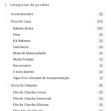
Categorias de produto
Aromatizados
(2)
Fora De Casa
(53)
Babete Bolsa
(30)
Fitas
(9)
Kit Babetes
(2)
Lancheira
(4)
Mala de Maternidade
(3)
Muda Fraldas
(1)
Necessaire
(1)
O meu lanche
(2)
Tapa Ovo/ Avental de Amamentação
(1)
Hora Da Chupeta
(8)
Fita de Chucha Coroa
(3)
Fita de Chucha Sensorial
(2)
Fita de Chucha Silicone
(2)
Mini Fita de Chucha
(1)