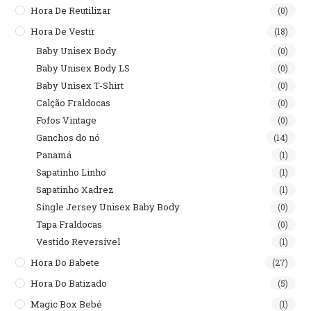
Hora De Reutilizar
(0)
Hora De Vestir
(18)
Baby Unisex Body
(0)
Baby Unisex Body LS
(0)
Baby Unisex T-Shirt
(0)
Calção Fraldocas
(0)
Fofos Vintage
(0)
Ganchos do nó
(14)
Panamá
(1)
Sapatinho Linho
(1)
Sapatinho Xadrez
(1)
Single Jersey Unisex Baby Body
(0)
Tapa Fraldocas
(0)
Vestido Reversível
(1)
Hora Do Babete
(27)
Hora Do Batizado
(5)
Magic Box Bebé
(1)