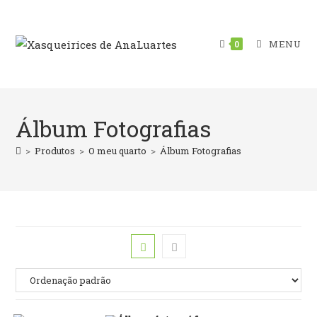
Skip
to
content
MENU
0
Álbum Fotografias
>
Produtos
>
O meu quarto
>
Álbum Fotografias