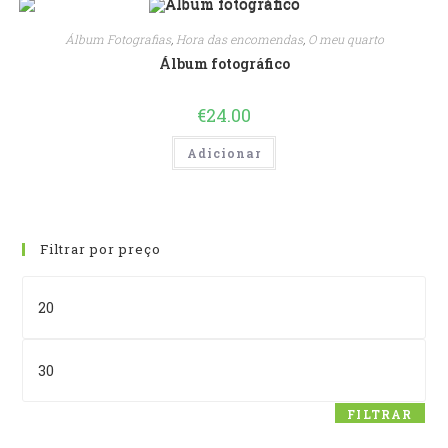
Álbum Fotografias
,
Hora das encomendas
,
O meu quarto
Álbum fotográfico
€
24.00
Adicionar
Filtrar por preço
Preço
mínimo
Preço
máximo
FILTRAR