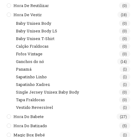
Hora De Reutilizar
(0)
Hora De Vestir
(18)
Baby Unisex Body
(0)
Baby Unisex Body LS
(0)
Baby Unisex T-Shirt
(0)
Calção Fraldocas
(0)
Fofos Vintage
(0)
Ganchos do nó
(14)
Panamá
(1)
Sapatinho Linho
(1)
Sapatinho Xadrez
(1)
Single Jersey Unisex Baby Body
(0)
Tapa Fraldocas
(0)
Vestido Reversível
(1)
Hora Do Babete
(27)
Hora Do Batizado
(5)
Magic Box Bebé
(1)