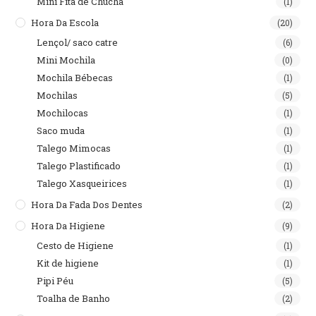
Mini Fita de Chucha
(1)
Hora Da Escola
(20)
Lençol/ saco catre
(6)
Mini Mochila
(0)
Mochila Bébecas
(1)
Mochilas
(5)
Mochilocas
(1)
Saco muda
(1)
Talego Mimocas
(1)
Talego Plastificado
(1)
Talego Xasqueirices
(1)
Hora Da Fada Dos Dentes
(2)
Hora Da Higiene
(9)
Cesto de Higiene
(1)
Kit de higiene
(1)
Pipi Péu
(5)
Toalha de Banho
(2)