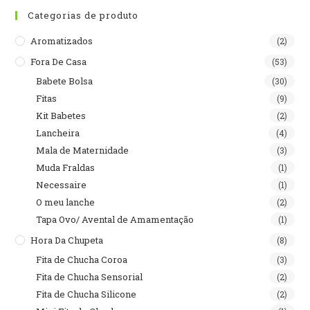
Categorias de produto
Aromatizados
(2)
Fora De Casa
(53)
Babete Bolsa
(30)
Fitas
(9)
Kit Babetes
(2)
Lancheira
(4)
Mala de Maternidade
(3)
Muda Fraldas
(1)
Necessaire
(1)
O meu lanche
(2)
Tapa Ovo/ Avental de Amamentação
(1)
Hora Da Chupeta
(8)
Fita de Chucha Coroa
(3)
Fita de Chucha Sensorial
(2)
Fita de Chucha Silicone
(2)