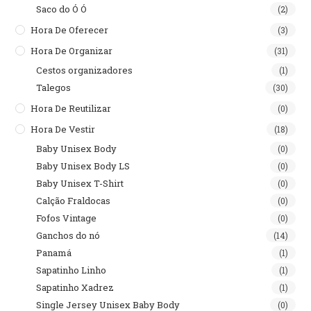
Saco do Ó Ó
(2)
Hora De Oferecer
(3)
Hora De Organizar
(31)
Cestos organizadores
(1)
Talegos
(30)
Hora De Reutilizar
(0)
Hora De Vestir
(18)
Baby Unisex Body
(0)
Baby Unisex Body LS
(0)
Baby Unisex T-Shirt
(0)
Calção Fraldocas
(0)
Fofos Vintage
(0)
Ganchos do nó
(14)
Panamá
(1)
Sapatinho Linho
(1)
Sapatinho Xadrez
(1)
Single Jersey Unisex Baby Body
(0)