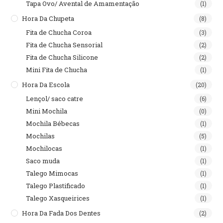
Tapa Ovo/ Avental de Amamentação
(1)
Hora Da Chupeta
(8)
Fita de Chucha Coroa
(3)
Fita de Chucha Sensorial
(2)
Fita de Chucha Silicone
(2)
Mini Fita de Chucha
(1)
Hora Da Escola
(20)
Lençol/ saco catre
(6)
Mini Mochila
(0)
Mochila Bébecas
(1)
Mochilas
(5)
Mochilocas
(1)
Saco muda
(1)
Talego Mimocas
(1)
Talego Plastificado
(1)
Talego Xasqueirices
(1)
Hora Da Fada Dos Dentes
(2)