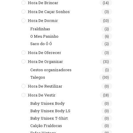
Hora De Brincar
(14)
Hora De Caçar Sonhos
(3)
Hora De Dormir
(10)
Fraldinhas
(2)
O Meu Paninho
(6)
Saco do Ó Ó
(2)
Hora De Oferecer
(3)
Hora De Organizar
(31)
Cestos organizadores
(1)
Talegos
(30)
Hora De Reutilizar
(0)
Hora De Vestir
(18)
Baby Unisex Body
(0)
Baby Unisex Body LS
(0)
Baby Unisex T-Shirt
(0)
Calção Fraldocas
(0)