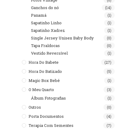
Fofos Vintage
(0)
Ganchos do nó
(14)
Panamá
(1)
Sapatinho Linho
(1)
Sapatinho Xadrez
(1)
Single Jersey Unisex Baby Body
(0)
Tapa Fraldocas
(0)
Vestido Reversível
(1)
Hora Do Babete
(27)
Hora Do Batizado
(5)
Magic Box Bebé
(1)
O Meu Quarto
(3)
Álbum Fotografias
(1)
Outros
(0)
Porta Documentos
(4)
Terapia Com Sementes
(7)