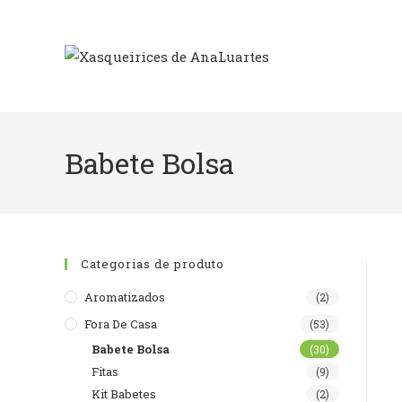
Skip
to
content
Babete Bolsa
Categorias de produto
Aromatizados
(2)
Fora De Casa
(53)
Babete Bolsa
(30)
Fitas
(9)
Kit Babetes
(2)