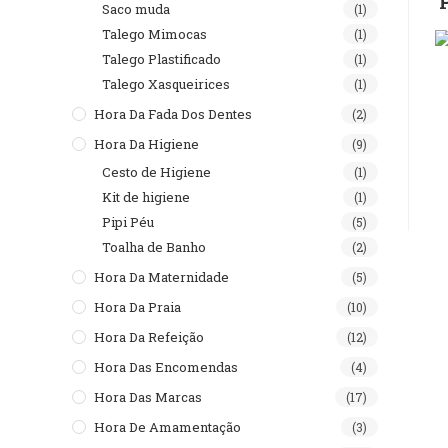
Saco muda
(1)
Talego Mimocas
(1)
Talego Plastificado
(1)
Talego Xasqueirices
(1)
Hora Da Fada Dos Dentes
(2)
Hora Da Higiene
(9)
Cesto de Higiene
(1)
Kit de higiene
(1)
Pipi Péu
(5)
Toalha de Banho
(2)
Hora Da Maternidade
(5)
Hora Da Praia
(10)
Hora Da Refeição
(12)
Hora Das Encomendas
(4)
Hora Das Marcas
(17)
Hora De Amamentação
(3)