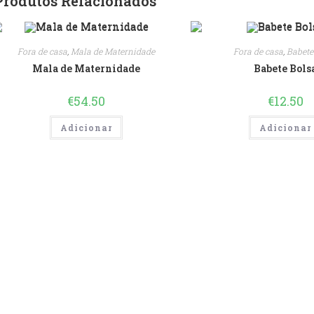
Produtos Relacionados
Fora de casa
,
Mala de Maternidade
Fora de casa
,
Babete
Mala de Maternidade
Babete Bols
€
54.50
€
12.50
Adicionar
Adicionar