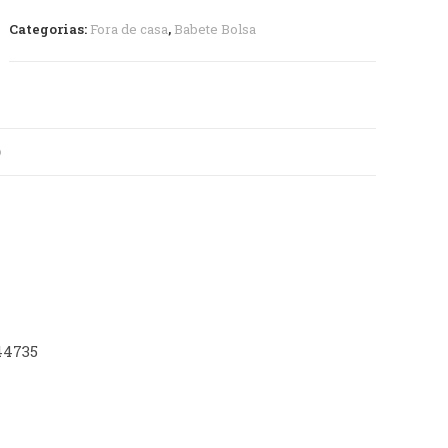
Categorias:
Fora de casa
,
Babete Bolsa
O
44735