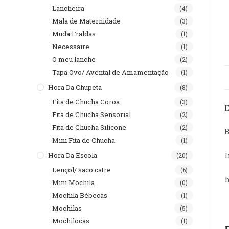
Lancheira
(4)
Mala de Maternidade
(3)
Muda Fraldas
(1)
Necessaire
(1)
O meu lanche
(2)
Tapa Ovo/ Avental de Amamentação
(1)
Hora Da Chupeta
(8)
Fita de Chucha Coroa
(3)
Fita de Chucha Sensorial
(2)
Fita de Chucha Silicone
(2)
B
Mini Fita de Chucha
(1)
I
Hora Da Escola
(20)
Lençol/ saco catre
(6)
h
Mini Mochila
(0)
Mochila Bébecas
(1)
Mochilas
(5)
Mochilocas
(1)