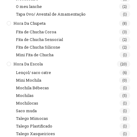
O meu lanche
(2)
Tapa Ovo/ Avental de Amamentação
(1)
Hora Da Chupeta
(8)
Fita de Chucha Coroa
(3)
Fita de Chucha Sensorial
(2)
Fita de Chucha Silicone
(2)
Mini Fita de Chucha
(1)
Hora Da Escola
(20)
Lençol/ saco catre
(6)
Mini Mochila
(0)
Mochila Bébecas
(1)
Mochilas
(5)
Mochilocas
(1)
Saco muda
(1)
Talego Mimocas
(1)
Talego Plastificado
(1)
Talego Xasqueirices
(1)