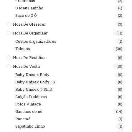
Fraldinhas
(2)
O Meu Paninho
(6)
Saco do Ó Ó
(2)
Hora De Oferecer
(3)
Hora De Organizar
(31)
Cestos organizadores
(1)
Talegos
(30)
Hora De Reutilizar
(0)
Hora De Vestir
(18)
Baby Unisex Body
(0)
Baby Unisex Body LS
(0)
Baby Unisex T-Shirt
(0)
Calção Fraldocas
(0)
Fofos Vintage
(0)
Ganchos do nó
(14)
Panamá
(1)
Sapatinho Linho
(1)