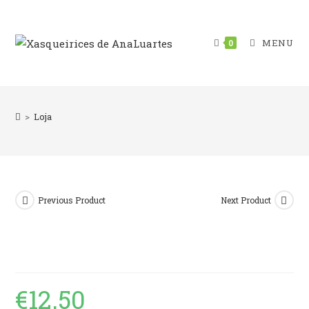
Skip
to
content
MENU
0
>
Loja
Previous Product
Next Product
€
12.50