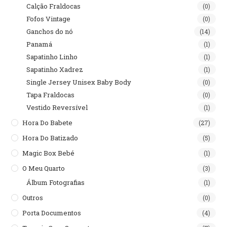
Calção Fraldocas
(0)
Fofos Vintage
(0)
Ganchos do nó
(14)
Panamá
(1)
Sapatinho Linho
(1)
Sapatinho Xadrez
(1)
Single Jersey Unisex Baby Body
(0)
Tapa Fraldocas
(0)
Vestido Reversível
(1)
Hora Do Babete
(27)
Hora Do Batizado
(5)
Magic Box Bebé
(1)
O Meu Quarto
(3)
Álbum Fotografias
(1)
Outros
(0)
Porta Documentos
(4)