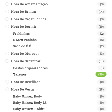
Hora De Amamentação
(3)
Hora De Brincar
(14)
Hora De Caçar Sonhos
(3)
Hora De Dormir
(10)
Fraldinhas
(2)
O Meu Paninho
(6)
Saco do Ó Ó
(2)
Hora De Oferecer
(3)
Hora De Organizar
(31)
Cestos organizadores
(1)
Talegos
(30)
Hora De Reutilizar
(0)
Hora De Vestir
(18)
Baby Unisex Body
(0)
Baby Unisex Body LS
(0)
Baby Unisex T-Shirt
(0)