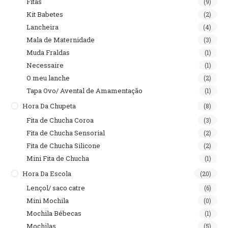
Fitas
(9)
Kit Babetes
(2)
Lancheira
(4)
Mala de Maternidade
(3)
Muda Fraldas
(1)
Necessaire
(1)
O meu lanche
(2)
Tapa Ovo/ Avental de Amamentação
(1)
Hora Da Chupeta
(8)
Fita de Chucha Coroa
(3)
Fita de Chucha Sensorial
(2)
Fita de Chucha Silicone
(2)
Mini Fita de Chucha
(1)
Hora Da Escola
(20)
Lençol/ saco catre
(6)
Mini Mochila
(0)
Mochila Bébecas
(1)
Mochilas
(5)