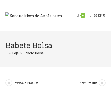
Skip
to
content
MENU
0
Babete Bolsa
>
Loja
>
Babete Bolsa
Previous Product
Next Product