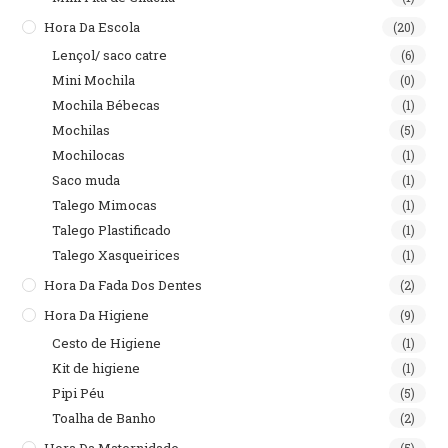
Hora Da Escola
(20)
Lençol/ saco catre
(6)
Mini Mochila
(0)
Mochila Bébecas
(1)
Mochilas
(5)
Mochilocas
(1)
Saco muda
(1)
Talego Mimocas
(1)
Talego Plastificado
(1)
Talego Xasqueirices
(1)
Hora Da Fada Dos Dentes
(2)
Hora Da Higiene
(9)
Cesto de Higiene
(1)
Kit de higiene
(1)
Pipi Péu
(5)
Toalha de Banho
(2)
Hora Da Maternidade
(5)