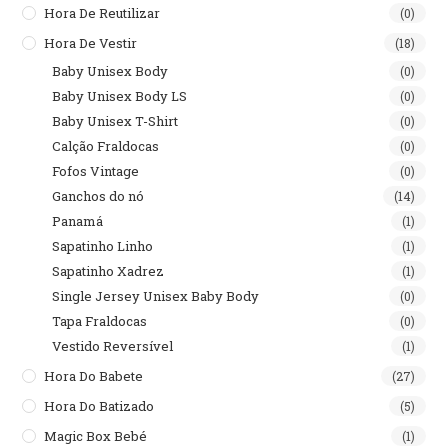
Hora De Reutilizar
(0)
Hora De Vestir
(18)
Baby Unisex Body
(0)
Baby Unisex Body LS
(0)
Baby Unisex T-Shirt
(0)
Calção Fraldocas
(0)
Fofos Vintage
(0)
Ganchos do nó
(14)
Panamá
(1)
Sapatinho Linho
(1)
Sapatinho Xadrez
(1)
Single Jersey Unisex Baby Body
(0)
Tapa Fraldocas
(0)
Vestido Reversível
(1)
Hora Do Babete
(27)
Hora Do Batizado
(5)
Magic Box Bebé
(1)