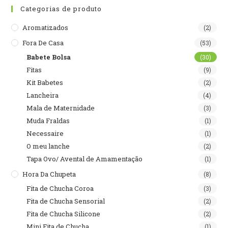
Categorias de produto
Aromatizados
(2)
Fora De Casa
(53)
Babete Bolsa
(30)
Fitas
(9)
Kit Babetes
(2)
Lancheira
(4)
Mala de Maternidade
(3)
Muda Fraldas
(1)
Necessaire
(1)
O meu lanche
(2)
Tapa Ovo/ Avental de Amamentação
(1)
Hora Da Chupeta
(8)
Fita de Chucha Coroa
(3)
Fita de Chucha Sensorial
(2)
Fita de Chucha Silicone
(2)
Mini Fita de Chucha
(1)