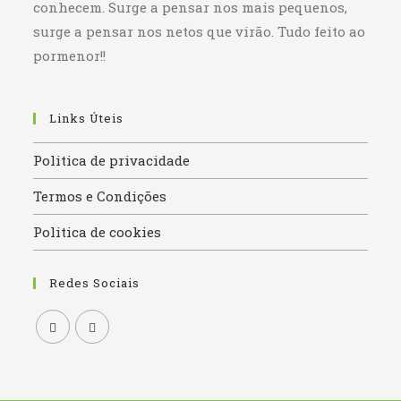
conhecem. Surge a pensar nos mais pequenos,
surge a pensar nos netos que virão. Tudo feito ao
pormenor!!
Links Úteis
Politica de privacidade
Termos e Condições
Politica de cookies
Redes Sociais
Opens
Opens
in
in
a
a