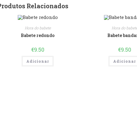
Produtos Relacionados
Hora do babete
Hora do babet
Babete redondo
Babete banda
€
9.50
€
9.50
Adicionar
Adicionar