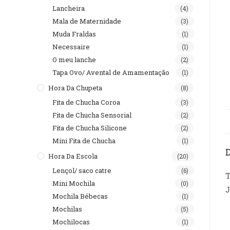
Lancheira
(4)
Mala de Maternidade
(3)
Muda Fraldas
(1)
Necessaire
(1)
O meu lanche
(2)
Tapa Ovo/ Avental de Amamentação
(1)
Hora Da Chupeta
(8)
Fita de Chucha Coroa
(3)
Fita de Chucha Sensorial
(2)
Fita de Chucha Silicone
(2)
Mini Fita de Chucha
(1)
Hora Da Escola
(20)
Lençol/ saco catre
(6)
T
Mini Mochila
(0)
J
Mochila Bébecas
(1)
Mochilas
(5)
Mochilocas
(1)