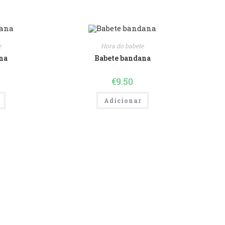
e
Hora do babete
na
Babete bandana
€
9.50
Adicionar