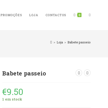
PROMOÇÕES
LOJA
CONTACTOS
TOGGLE
0
>
Loja
>
Babete passeio
WEBSITE
Babete passeio
SEARCH
€
9.50
1 em stock