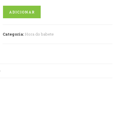
Quantidade
ADICIONAR
de
Babete
passeio
Categoria:
Hora do babete
O