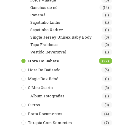
Fofos Vintage
(0)
Ganchos do nó
(14)
Panamá
(1)
Sapatinho Linho
(1)
Sapatinho Xadrez
(1)
Single Jersey Unisex Baby Body
(0)
Tapa Fraldocas
(0)
Vestido Reversível
(1)
Hora Do Babete
(27)
Hora Do Batizado
(5)
Magic Box Bebé
(1)
O Meu Quarto
(3)
Álbum Fotografias
(1)
Outros
(0)
Porta Documentos
(4)
Terapia Com Sementes
(7)