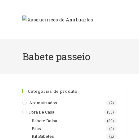
Skip
to
content
Babete passeio
Categorias de produto
Aromatizados
(2)
Fora De Casa
(53)
Babete Bolsa
(30)
Fitas
(9)
Kit Babetes
(2)