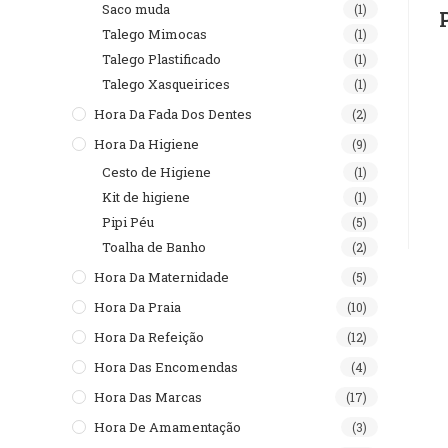
Saco muda
(1)
Talego Mimocas
(1)
Talego Plastificado
(1)
Talego Xasqueirices
(1)
Hora Da Fada Dos Dentes
(2)
Hora Da Higiene
(9)
Cesto de Higiene
(1)
Kit de higiene
(1)
Pipi Péu
(5)
Toalha de Banho
(2)
Hora Da Maternidade
(5)
Hora Da Praia
(10)
Hora Da Refeição
(12)
Hora Das Encomendas
(4)
Hora Das Marcas
(17)
Hora De Amamentação
(3)