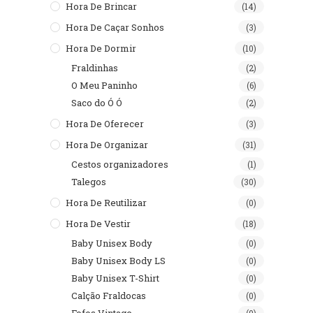
Hora De Brincar
(14)
Hora De Caçar Sonhos
(3)
Hora De Dormir
(10)
Fraldinhas
(2)
O Meu Paninho
(6)
Saco do Ó Ó
(2)
Hora De Oferecer
(3)
Hora De Organizar
(31)
Cestos organizadores
(1)
Talegos
(30)
Hora De Reutilizar
(0)
Hora De Vestir
(18)
Baby Unisex Body
(0)
Baby Unisex Body LS
(0)
Baby Unisex T-Shirt
(0)
Calção Fraldocas
(0)