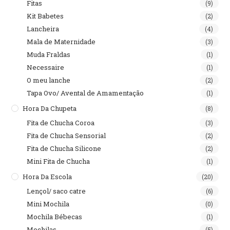
Fitas
(9)
Kit Babetes
(2)
Lancheira
(4)
Mala de Maternidade
(3)
Muda Fraldas
(1)
Necessaire
(1)
O meu lanche
(2)
Tapa Ovo/ Avental de Amamentação
(1)
Hora Da Chupeta
(8)
Fita de Chucha Coroa
(3)
Fita de Chucha Sensorial
(2)
Fita de Chucha Silicone
(2)
Mini Fita de Chucha
(1)
Hora Da Escola
(20)
Lençol/ saco catre
(6)
Mini Mochila
(0)
Mochila Bébecas
(1)
Mochilas
(5)