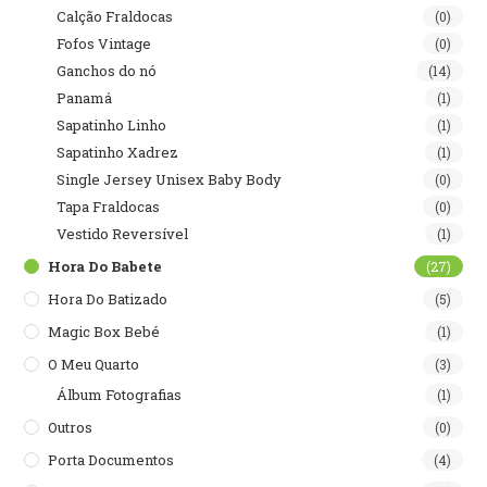
Calção Fraldocas
(0)
Fofos Vintage
(0)
Ganchos do nó
(14)
Panamá
(1)
Sapatinho Linho
(1)
Sapatinho Xadrez
(1)
Single Jersey Unisex Baby Body
(0)
Tapa Fraldocas
(0)
Vestido Reversível
(1)
Hora Do Babete
(27)
Hora Do Batizado
(5)
Magic Box Bebé
(1)
O Meu Quarto
(3)
Álbum Fotografias
(1)
Outros
(0)
Porta Documentos
(4)