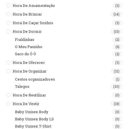
Hora De Amamentação
(3)
Hora De Brincar
(14)
Hora De Caçar Sonhos
(3)
Hora De Dormir
(10)
Fraldinhas
(2)
O Meu Paninho
(6)
Saco do Ó Ó
(2)
Hora De Oferecer
(3)
Hora De Organizar
(31)
Cestos organizadores
(1)
Talegos
(30)
Hora De Reutilizar
(0)
Hora De Vestir
(18)
Baby Unisex Body
(0)
Baby Unisex Body LS
(0)
Baby Unisex T-Shirt
(0)