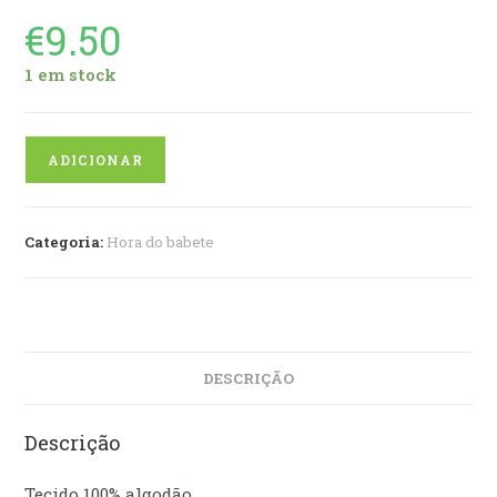
€
9.50
1 em stock
Quantidade
ADICIONAR
de
Babete
redondo
Categoria:
Hora do babete
DESCRIÇÃO
Descrição
Tecido 100% algodão