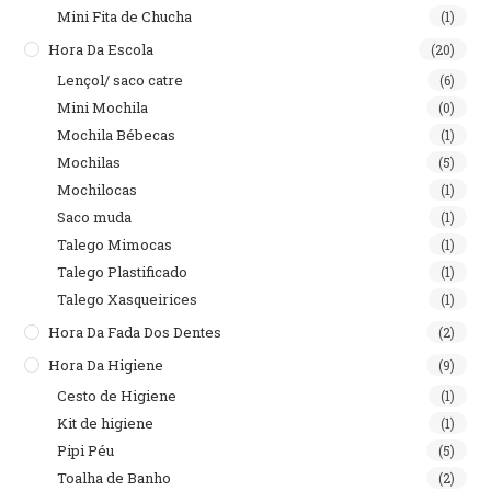
Mini Fita de Chucha
(1)
Hora Da Escola
(20)
Lençol/ saco catre
(6)
Mini Mochila
(0)
Mochila Bébecas
(1)
Mochilas
(5)
Mochilocas
(1)
Saco muda
(1)
Talego Mimocas
(1)
Talego Plastificado
(1)
Talego Xasqueirices
(1)
Hora Da Fada Dos Dentes
(2)
Hora Da Higiene
(9)
Cesto de Higiene
(1)
Kit de higiene
(1)
Pipi Péu
(5)
Toalha de Banho
(2)