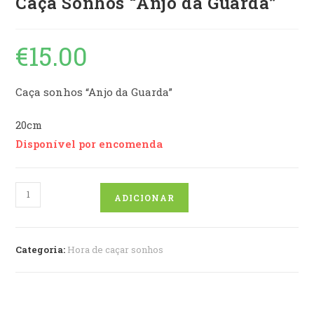
Caça Sonhos “Anjo da Guarda”
€
15.00
Caça sonhos “Anjo da Guarda”
20cm
Disponível por encomenda
Quantidade
ADICIONAR
de
Caça
Sonhos
Categoria:
Hora de caçar sonhos
"Anjo
da
Guarda"