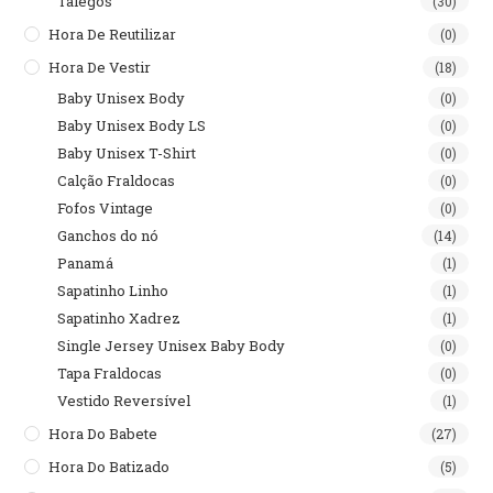
Talegos
(30)
Hora De Reutilizar
(0)
Hora De Vestir
(18)
Baby Unisex Body
(0)
Baby Unisex Body LS
(0)
Baby Unisex T-Shirt
(0)
Calção Fraldocas
(0)
Fofos Vintage
(0)
Ganchos do nó
(14)
Panamá
(1)
Sapatinho Linho
(1)
Sapatinho Xadrez
(1)
Single Jersey Unisex Baby Body
(0)
Tapa Fraldocas
(0)
Vestido Reversível
(1)
Hora Do Babete
(27)
Hora Do Batizado
(5)