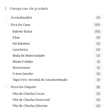
Categorias de produto
Aromatizados
(2)
Fora De Casa
(53)
Babete Bolsa
(30)
Fitas
(9)
Kit Babetes
(2)
Lancheira
(4)
Mala de Maternidade
(3)
Muda Fraldas
(1)
Necessaire
(1)
O meu lanche
(2)
Tapa Ovo/ Avental de Amamentação
(1)
Hora Da Chupeta
(8)
Fita de Chucha Coroa
(3)
Fita de Chucha Sensorial
(2)
Fita de Chucha Silicone
(2)