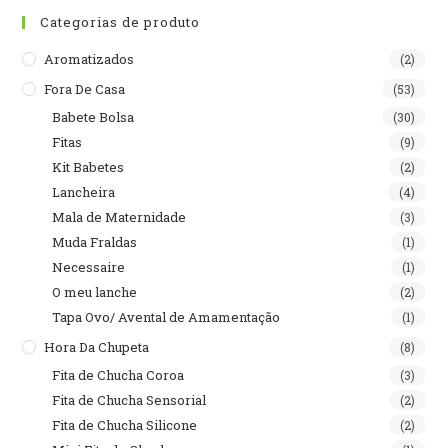
Categorias de produto
Aromatizados
(2)
Fora De Casa
(53)
Babete Bolsa
(30)
Fitas
(9)
Kit Babetes
(2)
Lancheira
(4)
Mala de Maternidade
(3)
Muda Fraldas
(1)
Necessaire
(1)
O meu lanche
(2)
Tapa Ovo/ Avental de Amamentação
(1)
Hora Da Chupeta
(8)
Fita de Chucha Coroa
(3)
Fita de Chucha Sensorial
(2)
Fita de Chucha Silicone
(2)