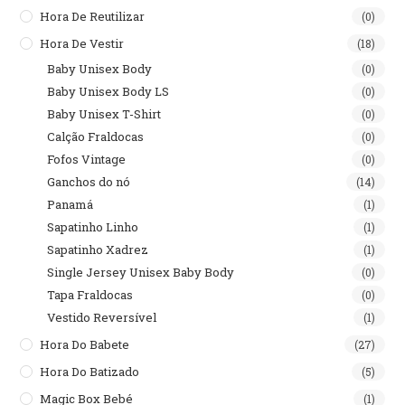
Hora De Reutilizar
(0)
Hora De Vestir
(18)
Baby Unisex Body
(0)
Baby Unisex Body LS
(0)
Baby Unisex T-Shirt
(0)
Calção Fraldocas
(0)
Fofos Vintage
(0)
Ganchos do nó
(14)
Panamá
(1)
Sapatinho Linho
(1)
Sapatinho Xadrez
(1)
Single Jersey Unisex Baby Body
(0)
Tapa Fraldocas
(0)
Vestido Reversível
(1)
Hora Do Babete
(27)
Hora Do Batizado
(5)
Magic Box Bebé
(1)