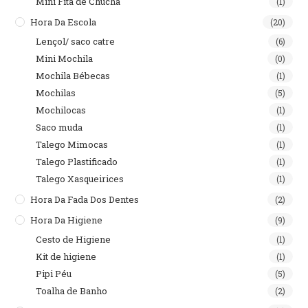
Mini Fita de Chucha
(1)
Hora Da Escola
(20)
Lençol/ saco catre
(6)
Mini Mochila
(0)
Mochila Bébecas
(1)
Mochilas
(5)
Mochilocas
(1)
Saco muda
(1)
Talego Mimocas
(1)
Talego Plastificado
(1)
Talego Xasqueirices
(1)
Hora Da Fada Dos Dentes
(2)
Hora Da Higiene
(9)
Cesto de Higiene
(1)
Kit de higiene
(1)
Pipi Péu
(5)
Toalha de Banho
(2)