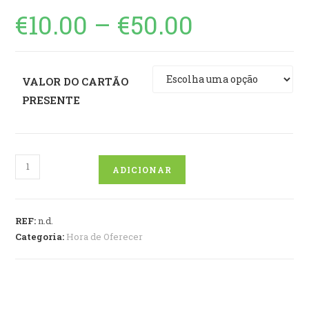
€
10.00
–
€
50.00
Price
range:
€10.00
through
€50.00
VALOR DO CARTÃO
PRESENTE
Quantidade
ADICIONAR
de
Cartão
oferta
REF:
n.d.
Categoria:
Hora de Oferecer