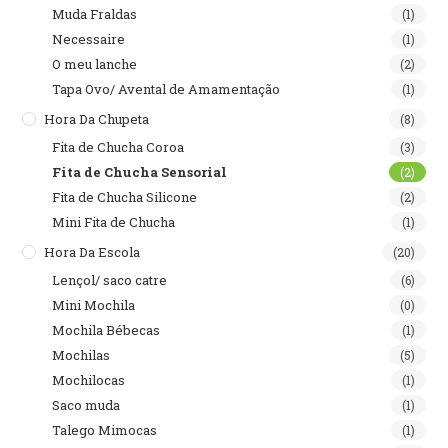
Muda Fraldas
(1)
Necessaire
(1)
O meu lanche
(2)
Tapa Ovo/ Avental de Amamentação
(1)
Hora Da Chupeta
(8)
Fita de Chucha Coroa
(3)
Fita de Chucha Sensorial
(2)
Fita de Chucha Silicone
(2)
Mini Fita de Chucha
(1)
Hora Da Escola
(20)
Lençol/ saco catre
(6)
Mini Mochila
(0)
Mochila Bébecas
(1)
Mochilas
(5)
Mochilocas
(1)
Saco muda
(1)
Talego Mimocas
(1)