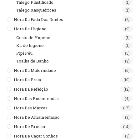
Talego Plastificado
(1)
Talego Xasqueirices
(1)
Hora Da Fada Dos Dentes
(2)
Hora Da Higiene
(9)
Cesto de Higiene
(1)
Kit de higiene
(1)
Pipi Péu
(5)
Toalha de Banho
(2)
Hora Da Maternidade
(5)
Hora Da Praia
(10)
Hora Da Refeição
(12)
Hora Das Encomendas
(4)
Hora Das Marcas
(17)
Hora De Amamentação
(3)
Hora De Brincar
(14)
Hora De Caçar Sonhos
(3)