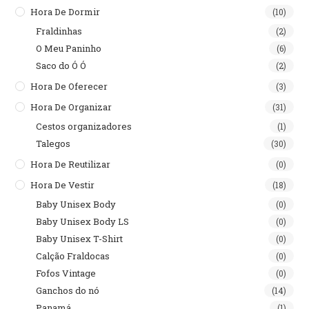
Hora De Dormir
(10)
Fraldinhas
(2)
O Meu Paninho
(6)
Saco do Ó Ó
(2)
Hora De Oferecer
(3)
Hora De Organizar
(31)
Cestos organizadores
(1)
Talegos
(30)
Hora De Reutilizar
(0)
Hora De Vestir
(18)
Baby Unisex Body
(0)
Baby Unisex Body LS
(0)
Baby Unisex T-Shirt
(0)
Calção Fraldocas
(0)
Fofos Vintage
(0)
Ganchos do nó
(14)
Panamá
(1)