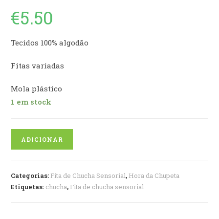
€
5.50
Tecidos 100% algodão
Fitas variadas
Mola plástico
1 em stock
Quantidade
ADICIONAR
de
Fita
de
Categorias:
Fita de Chucha Sensorial
,
Hora da Chupeta
chucha
Etiquetas:
chucha
,
Fita de chucha sensorial
sensorial