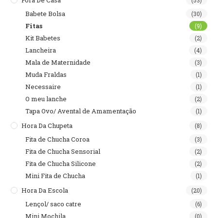
Babete Bolsa
(30)
Fitas
(9)
Kit Babetes
(2)
Lancheira
(4)
Mala de Maternidade
(3)
Muda Fraldas
(1)
Necessaire
(1)
O meu lanche
(2)
Tapa Ovo/ Avental de Amamentação
(1)
Hora Da Chupeta
(8)
Fita de Chucha Coroa
(3)
Fita de Chucha Sensorial
(2)
Fita de Chucha Silicone
(2)
Mini Fita de Chucha
(1)
Hora Da Escola
(20)
Lençol/ saco catre
(6)
Mini Mochila
(0)