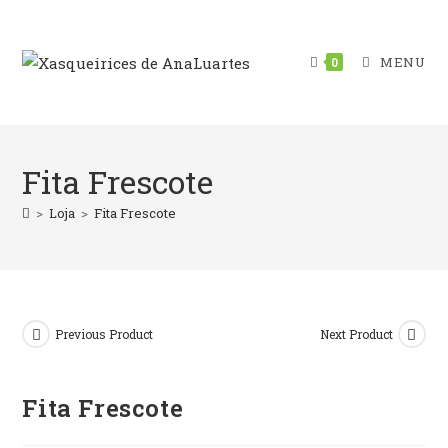
Skip
to
content
MENU
0
Fita Frescote
>
Loja
>
Fita Frescote
Previous Product
Next Product
Fita Frescote