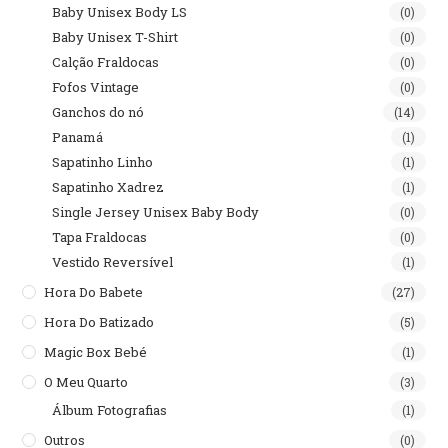
Baby Unisex Body LS
(0)
Baby Unisex T-Shirt
(0)
Calção Fraldocas
(0)
Fofos Vintage
(0)
Ganchos do nó
(14)
Panamá
(1)
Sapatinho Linho
(1)
Sapatinho Xadrez
(1)
Single Jersey Unisex Baby Body
(0)
Tapa Fraldocas
(0)
Vestido Reversível
(1)
Hora Do Babete
(27)
Hora Do Batizado
(5)
Magic Box Bebé
(1)
O Meu Quarto
(3)
Álbum Fotografias
(1)
Outros
(0)