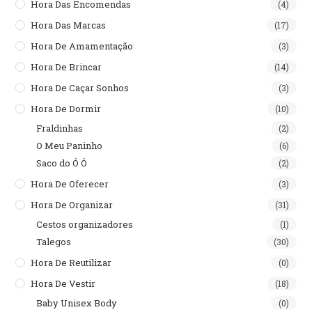
Hora Das Encomendas
(4)
Hora Das Marcas
(17)
Hora De Amamentação
(3)
Hora De Brincar
(14)
Hora De Caçar Sonhos
(3)
Hora De Dormir
(10)
Fraldinhas
(2)
O Meu Paninho
(6)
Saco do Ó Ó
(2)
Hora De Oferecer
(3)
Hora De Organizar
(31)
Cestos organizadores
(1)
Talegos
(30)
Hora De Reutilizar
(0)
Hora De Vestir
(18)
Baby Unisex Body
(0)