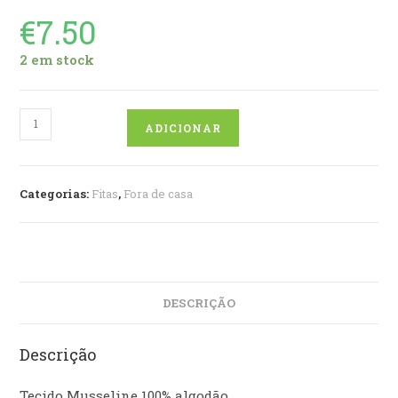
€
7.50
2 em stock
Quantidade
ADICIONAR
de
Fita
Frescote
Categorias:
Fitas
,
Fora de casa
DESCRIÇÃO
Descrição
Tecido Musseline 100% algodão