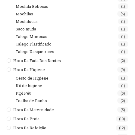
Mochila Bébecas
(1)
Mochilas
(5)
Mochilocas
(1)
Saco muda
(1)
Talego Mimocas
(1)
Talego Plastificado
(1)
Talego Xasqueirices
(1)
Hora Da Fada Dos Dentes
(2)
Hora Da Higiene
(9)
Cesto de Higiene
(1)
Kit de higiene
(1)
Pipi Péu
(5)
Toalha de Banho
(2)
Hora Da Maternidade
(5)
Hora Da Praia
(10)
Hora Da Refeição
(12)