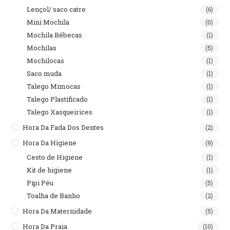
Lençol/ saco catre
(6)
Mini Mochila
(0)
Mochila Bébecas
(1)
Mochilas
(5)
Mochilocas
(1)
Saco muda
(1)
Talego Mimocas
(1)
Talego Plastificado
(1)
Talego Xasqueirices
(1)
Hora Da Fada Dos Dentes
(2)
Hora Da Higiene
(9)
Cesto de Higiene
(1)
Kit de higiene
(1)
Pipi Péu
(5)
Toalha de Banho
(2)
Hora Da Maternidade
(5)
Hora Da Praia
(10)