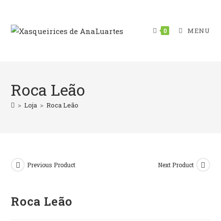
Skip
to
content
MENU
0
Roca Leão
>
Loja
>
Roca Leão
Previous Product
Next Product
Roca Leão