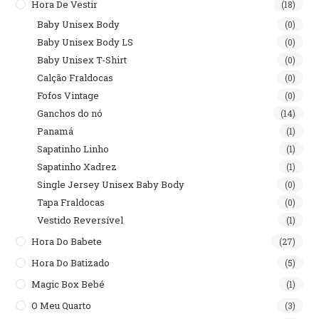
Hora De Vestir
(18)
Baby Unisex Body
(0)
Baby Unisex Body LS
(0)
Baby Unisex T-Shirt
(0)
Calção Fraldocas
(0)
Fofos Vintage
(0)
Ganchos do nó
(14)
Panamá
(1)
Sapatinho Linho
(1)
Sapatinho Xadrez
(1)
Single Jersey Unisex Baby Body
(0)
Tapa Fraldocas
(0)
Vestido Reversível
(1)
Hora Do Babete
(27)
Hora Do Batizado
(5)
Magic Box Bebé
(1)
O Meu Quarto
(3)