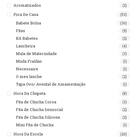
Aromatizados
(2)
Fora De Casa
(53)
Babete Bolsa
(30)
Fitas
(9)
Kit Babetes
(2)
Lancheira
(4)
Mala de Maternidade
(3)
Muda Fraldas
(1)
Necessaire
(1)
O meu lanche
(2)
Tapa Ovo/ Avental de Amamentação
(1)
Hora Da Chupeta
(8)
Fita de Chucha Coroa
(3)
Fita de Chucha Sensorial
(2)
Fita de Chucha Silicone
(2)
Mini Fita de Chucha
(1)
Hora Da Escola
(20)