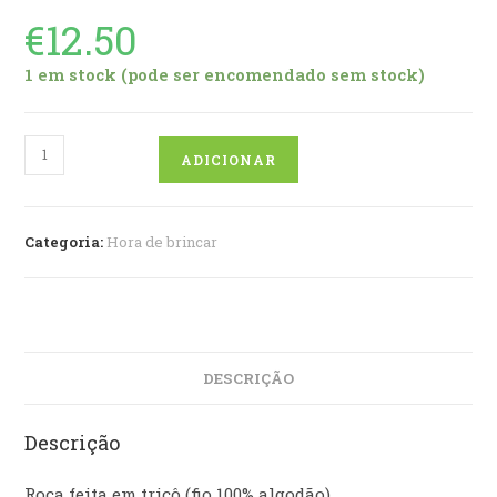
€
12.50
1 em stock (pode ser encomendado sem stock)
Quantidade
ADICIONAR
de
Roca
Leão
Categoria:
Hora de brincar
DESCRIÇÃO
Descrição
Roca feita em tricô (fio 100% algodão)