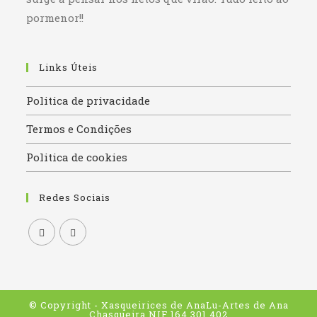
pormenor!!
Links Úteis
Politica de privacidade
Termos e Condições
Politica de cookies
Redes Sociais
Opens
Opens
in
in
a
a
© Copyright - Xasqueirices de AnaLu-Artes de Ana
new
new
Chasqueira NIF 164 301 402