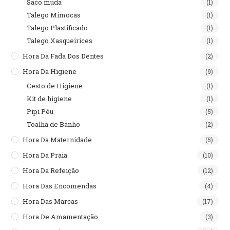
Saco muda
(1)
Talego Mimocas
(1)
Talego Plastificado
(1)
Talego Xasqueirices
(1)
Hora Da Fada Dos Dentes
(2)
Hora Da Higiene
(9)
Cesto de Higiene
(1)
Kit de higiene
(1)
Pipi Péu
(5)
Toalha de Banho
(2)
Hora Da Maternidade
(5)
Hora Da Praia
(10)
Hora Da Refeição
(12)
Hora Das Encomendas
(4)
Hora Das Marcas
(17)
Hora De Amamentação
(3)