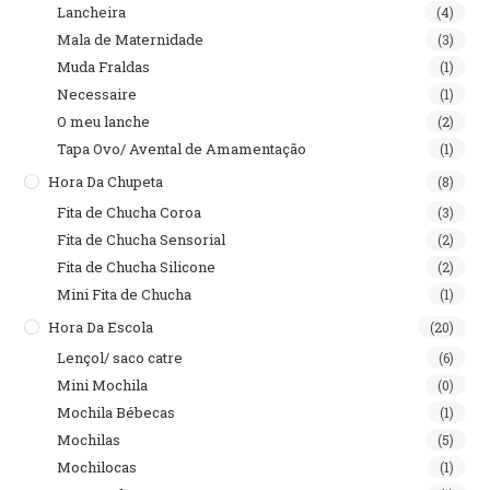
Lancheira
(4)
Mala de Maternidade
(3)
Muda Fraldas
(1)
Necessaire
(1)
O meu lanche
(2)
Tapa Ovo/ Avental de Amamentação
(1)
Hora Da Chupeta
(8)
Fita de Chucha Coroa
(3)
Fita de Chucha Sensorial
(2)
Fita de Chucha Silicone
(2)
Mini Fita de Chucha
(1)
Hora Da Escola
(20)
Lençol/ saco catre
(6)
Mini Mochila
(0)
Mochila Bébecas
(1)
Mochilas
(5)
Mochilocas
(1)