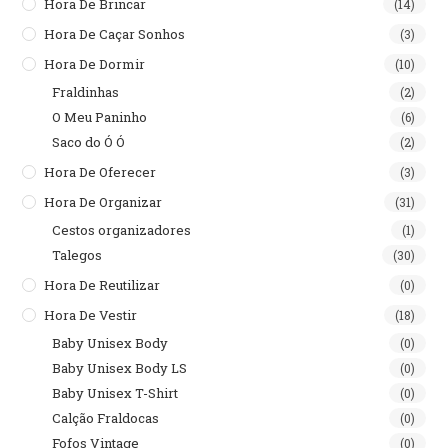
Hora De Brincar
(14)
Hora De Caçar Sonhos
(3)
Hora De Dormir
(10)
Fraldinhas
(2)
O Meu Paninho
(6)
Saco do Ó Ó
(2)
Hora De Oferecer
(3)
Hora De Organizar
(31)
Cestos organizadores
(1)
Talegos
(30)
Hora De Reutilizar
(0)
Hora De Vestir
(18)
Baby Unisex Body
(0)
Baby Unisex Body LS
(0)
Baby Unisex T-Shirt
(0)
Calção Fraldocas
(0)
Fofos Vintage
(0)