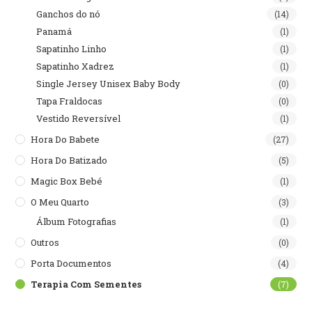
Ganchos do nó
(14)
Panamá
(1)
Sapatinho Linho
(1)
Sapatinho Xadrez
(1)
Single Jersey Unisex Baby Body
(0)
Tapa Fraldocas
(0)
Vestido Reversível
(1)
Hora Do Babete
(27)
Hora Do Batizado
(5)
Magic Box Bebé
(1)
O Meu Quarto
(3)
Álbum Fotografias
(1)
Outros
(0)
Porta Documentos
(4)
Terapia Com Sementes
(7)