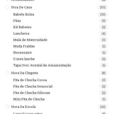
Fora De Casa
(53)
Babete Bolsa
(30)
Fitas
(9)
Kit Babetes
(2)
Lancheira
(4)
Mala de Maternidade
(3)
Muda Fraldas
(1)
Necessaire
(1)
O meu lanche
(2)
Tapa Ovo/ Avental de Amamentação
(1)
Hora Da Chupeta
(8)
Fita de Chucha Coroa
(3)
Fita de Chucha Sensorial
(2)
Fita de Chucha Silicone
(2)
Mini Fita de Chucha
(1)
Hora Da Escola
(20)
Lençol/ saco catre
(6)