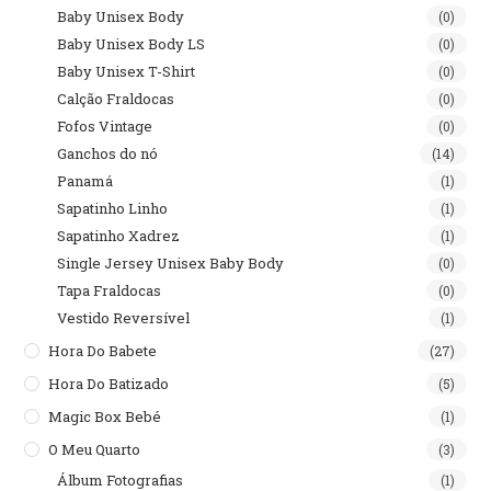
Baby Unisex Body
(0)
Baby Unisex Body LS
(0)
Baby Unisex T-Shirt
(0)
Calção Fraldocas
(0)
Fofos Vintage
(0)
Ganchos do nó
(14)
Panamá
(1)
Sapatinho Linho
(1)
Sapatinho Xadrez
(1)
Single Jersey Unisex Baby Body
(0)
Tapa Fraldocas
(0)
Vestido Reversível
(1)
Hora Do Babete
(27)
Hora Do Batizado
(5)
Magic Box Bebé
(1)
O Meu Quarto
(3)
Álbum Fotografias
(1)