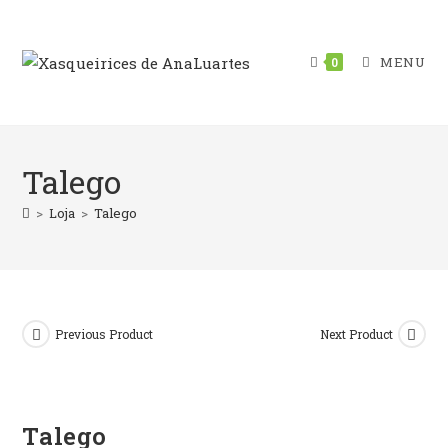
Skip
to
content
MENU
0
Talego
>
Loja
>
Talego
Previous Product
Next Product
Talego