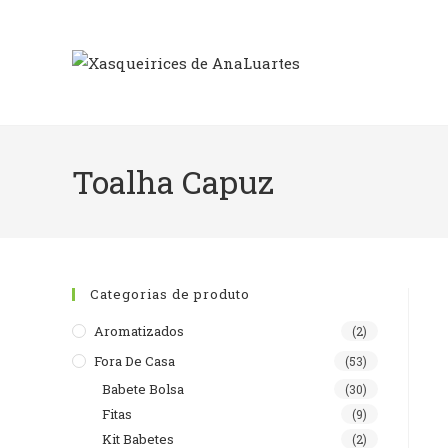
Skip
to
content
Toalha Capuz
Categorias de produto
Aromatizados
(2)
Fora De Casa
(53)
Babete Bolsa
(30)
Fitas
(9)
Kit Babetes
(2)