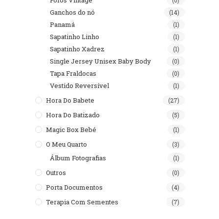
Fofos Vintage
(0)
Ganchos do nó
(14)
Panamá
(1)
Sapatinho Linho
(1)
Sapatinho Xadrez
(1)
Single Jersey Unisex Baby Body
(0)
Tapa Fraldocas
(0)
Vestido Reversível
(1)
Hora Do Babete
(27)
Hora Do Batizado
(5)
Magic Box Bebé
(1)
O Meu Quarto
(3)
Álbum Fotografias
(1)
Outros
(0)
Porta Documentos
(4)
Terapia Com Sementes
(7)