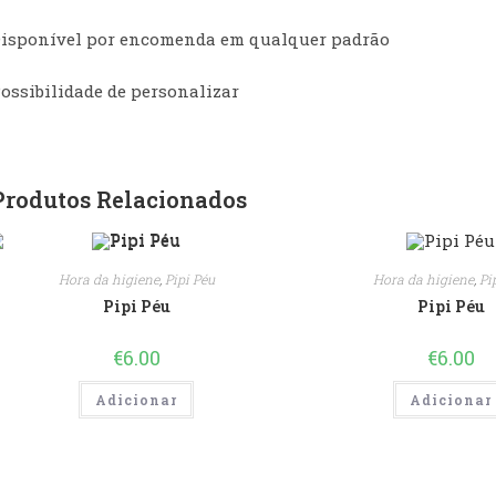
isponível por encomenda em qualquer padrão
ossibilidade de personalizar
Produtos Relacionados
Hora da higiene
,
Pipi Péu
Hora da higiene
,
Pi
Pipi Péu
Pipi Péu
€
6.00
€
6.00
Adicionar
Adicionar