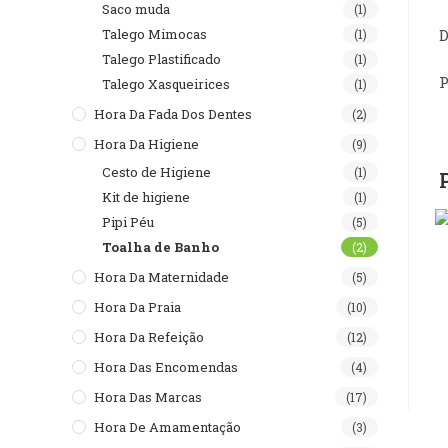
Saco muda
(1)
D
Talego Mimocas
(1)
Talego Plastificado
(1)
P
Talego Xasqueirices
(1)
Hora Da Fada Dos Dentes
(2)
Hora Da Higiene
(9)
Cesto de Higiene
(1)
Kit de higiene
(1)
Pipi Péu
(5)
Toalha de Banho
(2)
Hora Da Maternidade
(5)
Hora Da Praia
(10)
Hora Da Refeição
(12)
Hora Das Encomendas
(4)
Hora Das Marcas
(17)
Hora De Amamentação
(3)