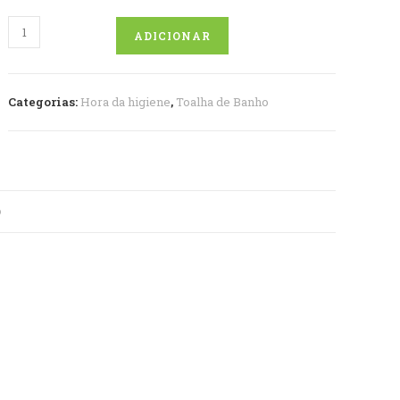
Quantidade
ADICIONAR
de
Toalha
Capuz
Categorias:
Hora da higiene
,
Toalha de Banho
O