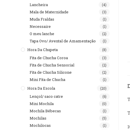
Lancheira
(4)
Mala de Maternidade
(3)
Muda Fraldas
(1)
Necessaire
(1)
O meu lanche
(2)
Tapa Ovo/ Avental de Amamentação
(1)
Hora Da Chupeta
(8)
Fita de Chucha Coroa
(3)
Fita de Chucha Sensorial
(2)
Fita de Chucha Silicone
(2)
Mini Fita de Chucha
(1)
Hora Da Escola
(20)
Lençol/ saco catre
(6)
T
Mini Mochila
(0)
Mochila Bébecas
(1)
T
Mochilas
(5)
Mochilocas
(1)
1