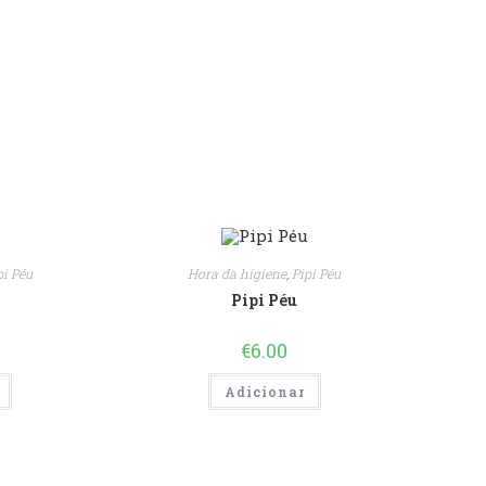
pi Péu
Hora da higiene
,
Pipi Péu
Pipi Péu
€
6.00
Adicionar