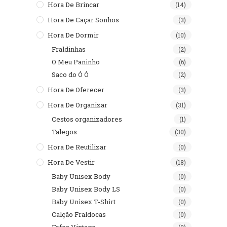
Hora De Brincar
(14)
Hora De Caçar Sonhos
(3)
Hora De Dormir
(10)
Fraldinhas
(2)
O Meu Paninho
(6)
Saco do Ó Ó
(2)
Hora De Oferecer
(3)
Hora De Organizar
(31)
Cestos organizadores
(1)
Talegos
(30)
Hora De Reutilizar
(0)
Hora De Vestir
(18)
Baby Unisex Body
(0)
Baby Unisex Body LS
(0)
Baby Unisex T-Shirt
(0)
Calção Fraldocas
(0)