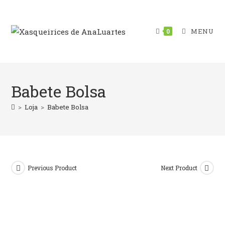
Skip
to
content
MENU
0
Babete Bolsa
>
Loja
>
Babete Bolsa
Previous Product
Next Product