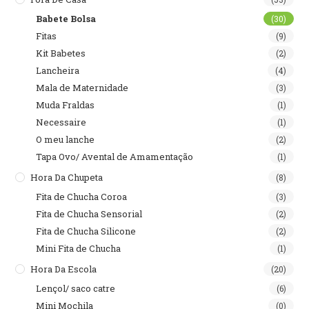
Babete Bolsa
(30)
Fitas
(9)
Kit Babetes
(2)
Lancheira
(4)
Mala de Maternidade
(3)
Muda Fraldas
(1)
Necessaire
(1)
O meu lanche
(2)
Tapa Ovo/ Avental de Amamentação
(1)
Hora Da Chupeta
(8)
Fita de Chucha Coroa
(3)
Fita de Chucha Sensorial
(2)
Fita de Chucha Silicone
(2)
Mini Fita de Chucha
(1)
Hora Da Escola
(20)
Lençol/ saco catre
(6)
Mini Mochila
(0)