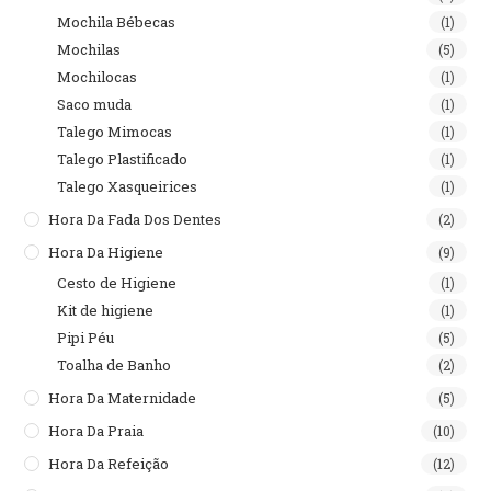
Mochila Bébecas
(1)
Mochilas
(5)
Mochilocas
(1)
Saco muda
(1)
Talego Mimocas
(1)
Talego Plastificado
(1)
Talego Xasqueirices
(1)
Hora Da Fada Dos Dentes
(2)
Hora Da Higiene
(9)
Cesto de Higiene
(1)
Kit de higiene
(1)
Pipi Péu
(5)
Toalha de Banho
(2)
Hora Da Maternidade
(5)
Hora Da Praia
(10)
Hora Da Refeição
(12)