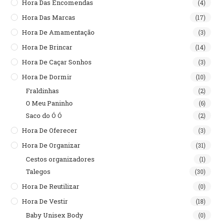
Hora Das Encomendas
(4)
Hora Das Marcas
(17)
Hora De Amamentação
(3)
Hora De Brincar
(14)
Hora De Caçar Sonhos
(3)
Hora De Dormir
(10)
Fraldinhas
(2)
O Meu Paninho
(6)
Saco do Ó Ó
(2)
Hora De Oferecer
(3)
Hora De Organizar
(31)
Cestos organizadores
(1)
Talegos
(30)
Hora De Reutilizar
(0)
Hora De Vestir
(18)
Baby Unisex Body
(0)