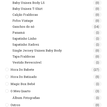
Baby Unisex Body LS
(0)
Baby Unisex T-Shirt
(0)
Calção Fraldocas
(0)
Fofos Vintage
(0)
Ganchos do nó
(14)
Panamá
(1)
Sapatinho Linho
(1)
Sapatinho Xadrez
(1)
Single Jersey Unisex Baby Body
(0)
Tapa Fraldocas
(0)
Vestido Reversível
(1)
Hora Do Babete
(27)
Hora Do Batizado
(5)
Magic Box Bebé
(1)
O Meu Quarto
(3)
Álbum Fotografias
(1)
Outros
(0)