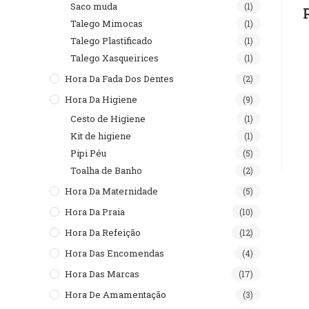
Saco muda
(1)
Talego Mimocas
(1)
Talego Plastificado
(1)
Talego Xasqueirices
(1)
Hora Da Fada Dos Dentes
(2)
Hora Da Higiene
(9)
Cesto de Higiene
(1)
Kit de higiene
(1)
Pipi Péu
(5)
Toalha de Banho
(2)
Hora Da Maternidade
(5)
Hora Da Praia
(10)
Hora Da Refeição
(12)
Hora Das Encomendas
(4)
Hora Das Marcas
(17)
Hora De Amamentação
(3)