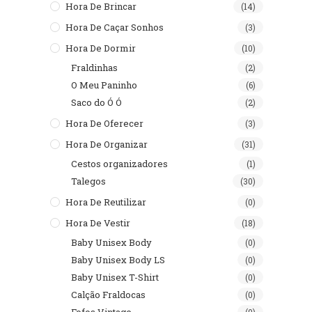
Hora De Brincar
(14)
Hora De Caçar Sonhos
(3)
Hora De Dormir
(10)
Fraldinhas
(2)
O Meu Paninho
(6)
Saco do Ó Ó
(2)
Hora De Oferecer
(3)
Hora De Organizar
(31)
Cestos organizadores
(1)
Talegos
(30)
Hora De Reutilizar
(0)
Hora De Vestir
(18)
Baby Unisex Body
(0)
Baby Unisex Body LS
(0)
Baby Unisex T-Shirt
(0)
Calção Fraldocas
(0)