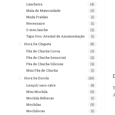
Lancheira
(4)
Mala de Maternidade
(3)
Muda Fraldas
(1)
Necessaire
(1)
O meu lanche
(2)
Tapa Ovo/ Avental de Amamentação
(1)
Hora Da Chupeta
(8)
Fita de Chucha Coroa
(3)
Fita de Chucha Sensorial
(2)
Fita de Chucha Silicone
(2)
Mini Fita de Chucha
(1)
Hora Da Escola
(20)
Lençol/ saco catre
(6)
T
Mini Mochila
(0)
J
Mochila Bébecas
(1)
Mochilas
(5)
Mochilocas
(1)