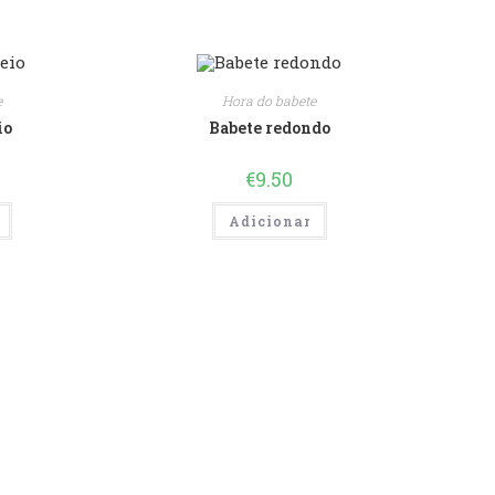
e
Hora do babete
io
Babete redondo
€
9.50
Adicionar