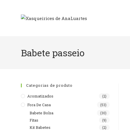
Skip
to
content
Babete passeio
Categorias de produto
Aromatizados
(2)
Fora De Casa
(53)
Babete Bolsa
(30)
Fitas
(9)
Kit Babetes
(2)