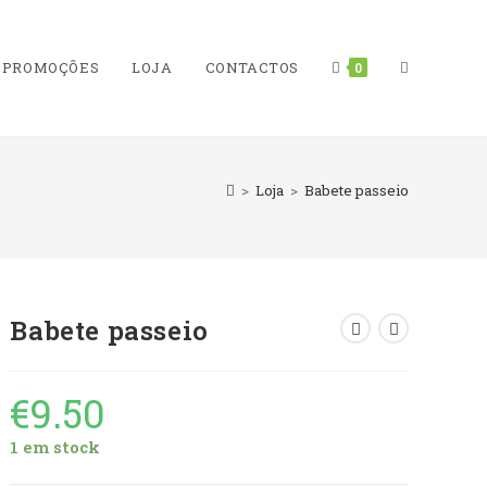
PROMOÇÕES
LOJA
CONTACTOS
TOGGLE
0
>
Loja
>
Babete passeio
WEBSITE
Babete passeio
SEARCH
€
9.50
1 em stock