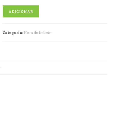
Quantidade
ADICIONAR
de
Babete
passeio
Categoria:
Hora do babete
O