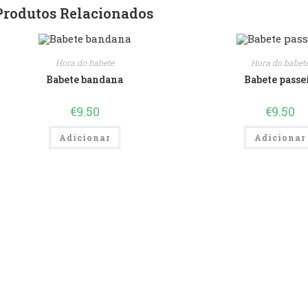
Produtos Relacionados
Hora do babete
Hora do babet
Babete bandana
Babete passe
€
9.50
€
9.50
Adicionar
Adicionar