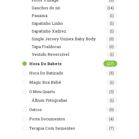
Fofos Vintage
(0)
Ganchos do nó
(14)
Panamá
(1)
Sapatinho Linho
(1)
Sapatinho Xadrez
(1)
Single Jersey Unisex Baby Body
(0)
Tapa Fraldocas
(0)
Vestido Reversível
(1)
Hora Do Babete
(27)
Hora Do Batizado
(5)
Magic Box Bebé
(1)
O Meu Quarto
(3)
Álbum Fotografias
(1)
Outros
(0)
Porta Documentos
(4)
Terapia Com Sementes
(7)